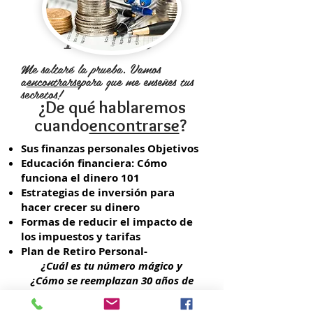
Libertad
Financiero
Me saltaré la prueba. Vamos
a
encontrarse
para que me enseñes tus
secretos!
¿De qué hablaremos
cuando
encontrarse
?
Sus finanzas personales Objetivos
Educación financiera: Cómo
funciona el dinero 101
Estrategias de inversión para
hacer crecer su dinero
Formas de reducir el impacto de
los impuestos y tarifas
Plan de Retiro Personal-
¿Cuál es tu número mágico y
¿Cómo se reemplazan 30 años de
ingresos?
Ahorro para sus hijos