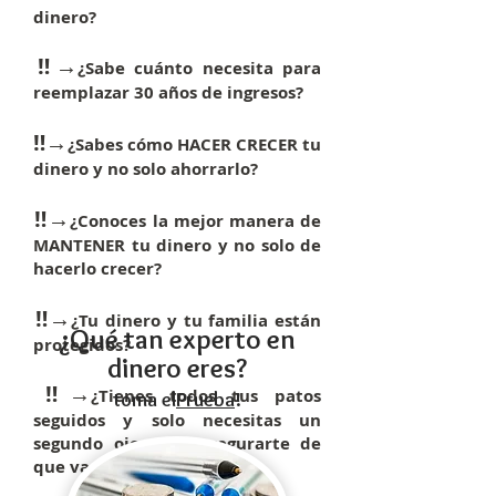
dinero?
​‼→
¿Sabe cuánto necesita para
reemplazar 30 años de ingresos?
​‼→
¿Sabes cómo HACER CRECER tu
dinero y no solo ahorrarlo?
​‼→
¿Conoces la mejor manera de
MANTENER tu dinero y no solo de
hacerlo crecer?
​‼→
¿Tu dinero y tu familia están
¿Qué tan experto en
protegidos?
dinero eres?
​‼→
¿Tienes todos tus patos
toma el
Prueba
!
seguidos y solo necesitas un
segundo ojo para asegurarte de
que vas por buen camino?