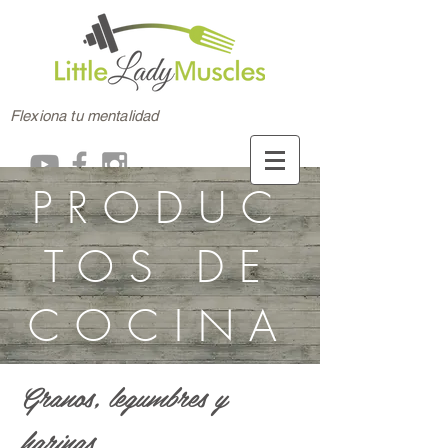
Flexiona tu mentalidad
PRODUC
TOS DE
COCINA
Granos, legumbres y
harinas