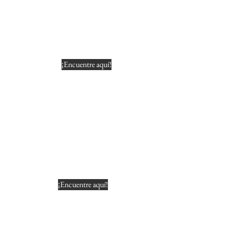
¡Encuentre aquí!
¡Encuentre aquí!