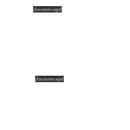
¡Encuentre aquí!
¡Encuentre aquí!