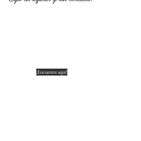
¡Encuentre aquí!