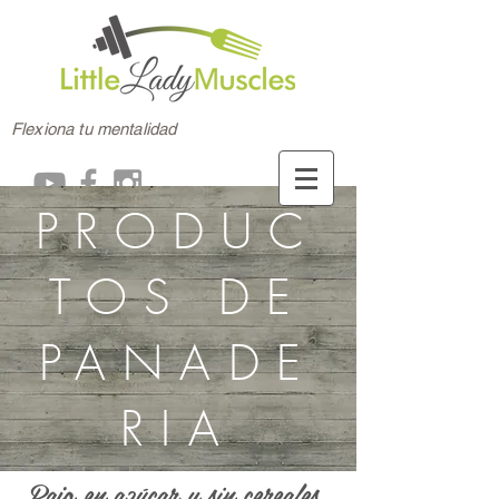
Flexiona tu mentalidad
PRODUC
TOS DE
PANADE
RIA
Bajo en azúcar y sin cereales.